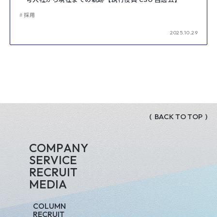
採用
2025.10.29
(
B
A
C
K
T
O
T
O
P
)
C
O
M
P
A
N
Y
S
E
R
V
I
C
E
R
E
C
R
U
I
T
M
E
D
I
A
C
O
L
U
M
N
R
E
C
R
U
I
T