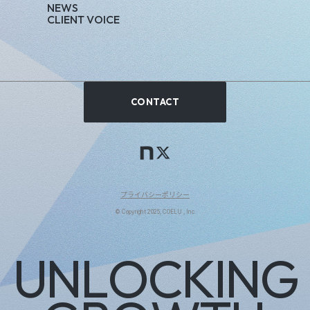
N
E
W
S
C
L
I
E
N
T
V
O
I
C
E
CONTACT
プライバシーポリシー
© Copyright 2025, COELU , Inc.
U
N
L
O
C
K
I
N
G