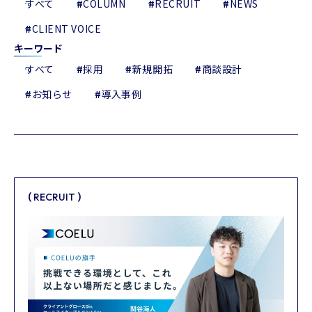
すべて
#
COLUMN
#
RECRUIT
#
NEWS
#
CLIENT VOICE
キーワード
すべて
#
採用
#
新規開拓
#
商談設計
#
お知らせ
#
導入事例
(
)
RECRUIT