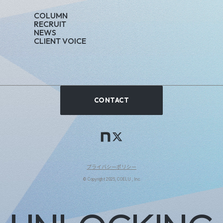
C
O
L
U
M
N
R
E
C
R
U
I
T
N
E
W
S
C
L
I
E
N
T
V
O
I
C
E
CONTACT
プライバシーポリシー
© Copyright 2025, COELU , Inc.