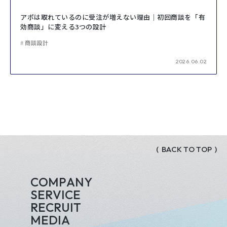
アポは取れているのに受注が増えない理由｜初回商談を「有
効商談」に変える3つの設計
商談設計
2026.06.02
(
B
A
C
K
T
O
T
O
P
)
C
O
M
P
A
N
Y
S
E
R
V
I
C
E
R
E
C
R
U
I
T
M
E
D
I
A